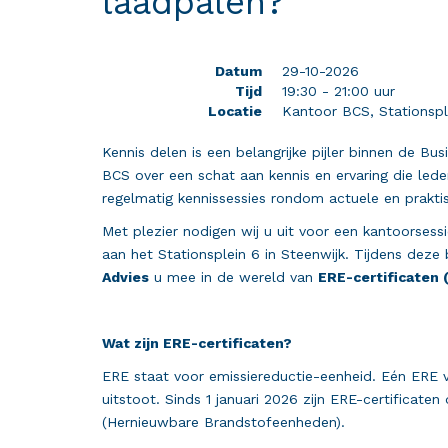
laadpalen?
Datum
29-10-2026
Tijd
19:30 - 21:00 uur
Locatie
Kantoor BCS, Stationspl
Kennis delen is een belangrijke pijler binnen de Bu
BCS over een schat aan kennis en ervaring die led
regelmatig kennissessies rondom actuele en prakti
Met plezier nodigen wij u uit voor een kantoorses
aan het Stationsplein 6 in Steenwijk. Tijdens dez
Advies
u mee in de wereld van
ERE-certificaten
Wat zijn ERE-certificaten?
ERE staat voor emissiereductie-eenheid. Eén ERE 
uitstoot. Sinds 1 januari 2026 zijn ERE-certificat
(Hernieuwbare Brandstofeenheden).