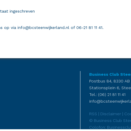
staat ingeschreven
 op via info@bcsteenwijkerland.nl of 06-21 81 11 41.
Business Club Stee
Postbus 84, 8330 AB
Stationsplein 6, Stee
Tel.: (06) 21 81 11 41
info@bcsteenwijkerla
RSS
|
Disclaimer
|
Coo
© Business Club Ste
Colofon: Businesscl