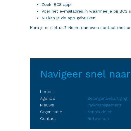
Zoek 'BCS app'
Voer het e-mailadres in waarmee je bij BCS 
Nu kan je de app gebruiken
Kom je er niet uit? Neem dan even contact met ons
Navigeer snel naar
Leden
Agenda
Belangenbehartiging
Nieuws
Parkmanagement
Organisatie
Kennis delen
Contact
Netwerken