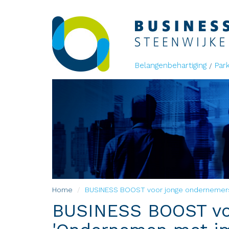
Belangenbehartiging
Par
Home
BUSINESS BOOST voor jonge ondernemers 
BUSINESS BOOST voo