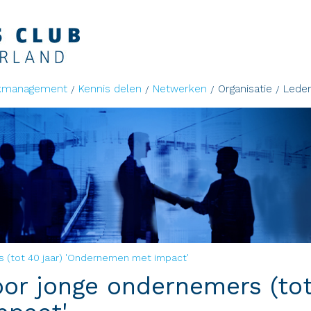
kmanagement
Kennis delen
Netwerken
Organisatie
Lede
(tot 40 jaar) 'Ondernemen met impact'
r jonge ondernemers (tot 