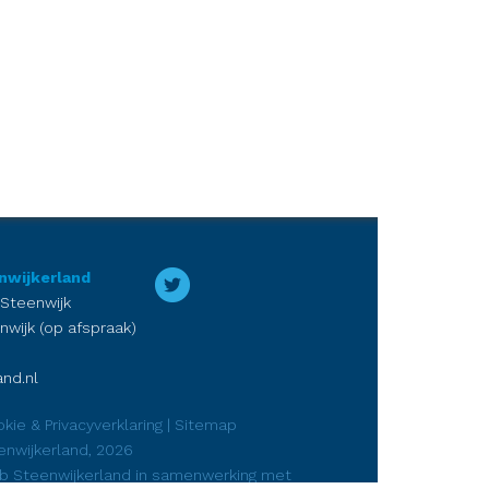
nwijkerland
 Steenwijk
nwijk (op afspraak)
nd.nl
kie & Privacyverklaring
|
Sitemap
enwijkerland, 2026
ub Steenwijkerland in samenwerking met