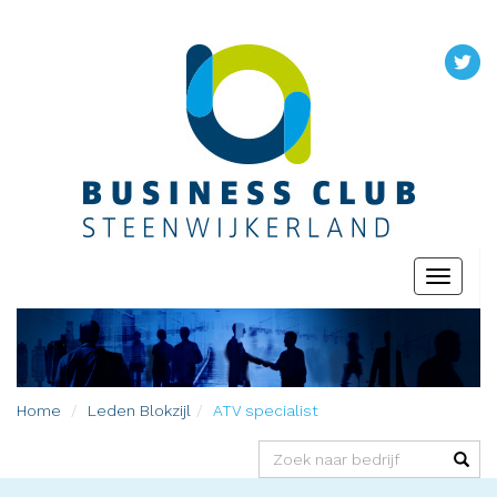
Toggle
navigati
Home
Leden
Blokzijl
ATV specialist
(success)