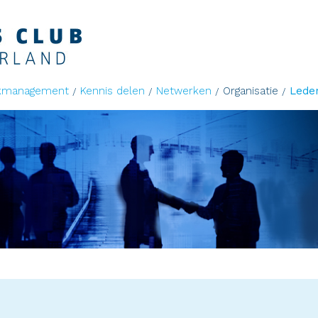
kmanagement
Kennis delen
Netwerken
Organisatie
Lede