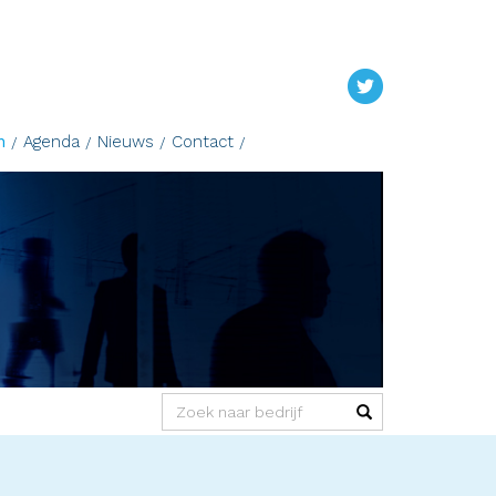
n
Agenda
Nieuws
Contact
(success)