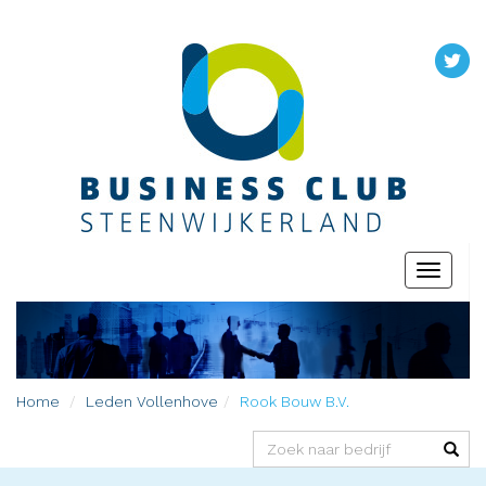
Toggle
navigati
Home
Leden
Vollenhove
Rook Bouw B.V.
(success)