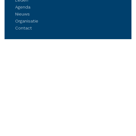
Leden
Agenda
Nieuws
Organisatie
Contact
Belangenbehartiging
Parkmanagement
Kennis delen
Netwerken
Business Club Steenwijkerland
Postbus 84, 8330 AB Steenwijk
Stationsplein 6, Steenwijk (op afspraak)
Tel.: (06) 21 81 11 41
info@bcsteenwijkerland.nl