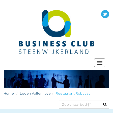
Toggle
navigati
Home
Leden
Vollenhove
Restaurant Robuust
(success)