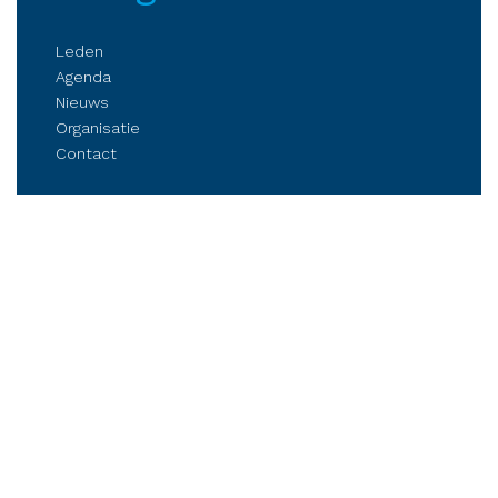
Leden
Agenda
Nieuws
Organisatie
Contact
Belangenbehartiging
Parkmanagement
Kennis delen
Netwerken
Business Club Steenwijkerland
Postbus 84, 8330 AB Steenwijk
Stationsplein 6, Steenwijk (op afspraak)
Tel.: (06) 21 81 11 41