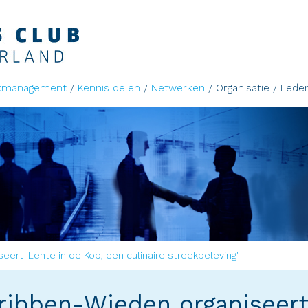
kmanagement
Kennis delen
Netwerken
Organisatie
Lede
ert 'Lente in de Kop, een culinaire streekbeleving'
ribben-Wieden organiseert 