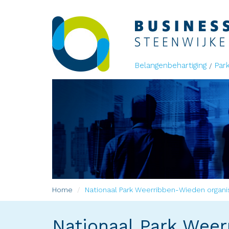
Belangenbehartiging
Par
Home
Nationaal Park Weerribben-Wieden organise
Nationaal Park Weer