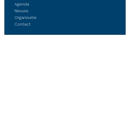
Agenda
Nieuws
Organisatie
Contact
Belangenbehartiging
Parkmanagement
Kennis delen
Netwerken
Business Club Steenwijkerland
Postbus 84, 8330 AB Steenwijk
Stationsplein 6, Steenwijk (op afspraak)
Tel.: (06) 21 81 11 41
info@bcsteenwijkerland.nl