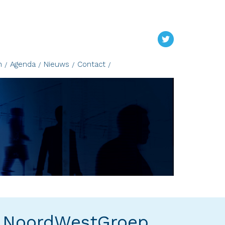
n
Agenda
Nieuws
Contact
e NoordWestGroep