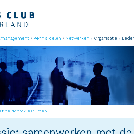
kmanagement
Kennis delen
Netwerken
Organisatie
Lede
met de NoordWestGroep
essie: samenwerken met d