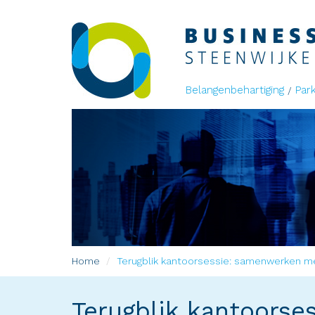
Belangenbehartiging
Par
Home
Terugblik kantoorsessie: samenwerken 
Terugblik kantoors