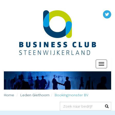
Toggle
navigati
Home
Leden
Giethoorn
Bookingmonster BV
(success)