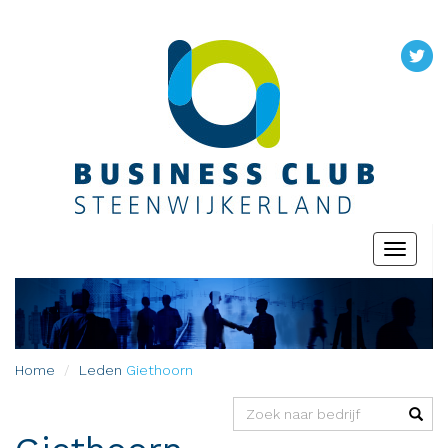
Toggle
navigati
Home
Leden
Giethoorn
(success)