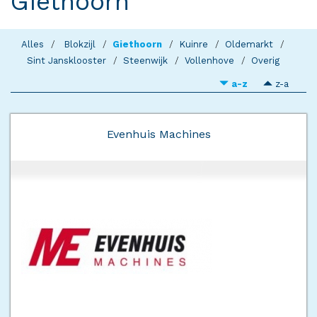
Giethoorn
Alles
Blokzijl
Giethoorn
Kuinre
Oldemarkt
Sint Jansklooster
Steenwijk
Vollenhove
Overig
a-z
z-a
Evenhuis Machines