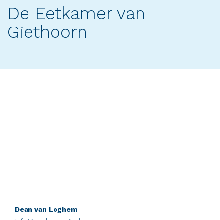
De Eetkamer van
Giethoorn
Dean van Loghem