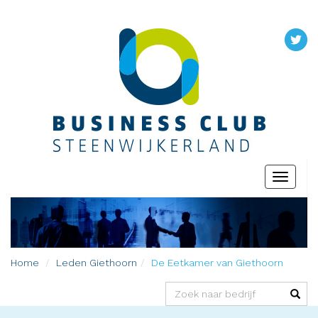
Toggle
navigati
Home
Leden
Giethoorn
De Eetkamer van Giethoorn
(success)