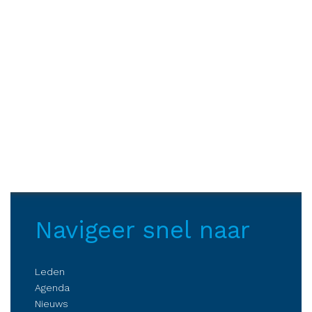
Navigeer snel naar
Leden
Agenda
Nieuws