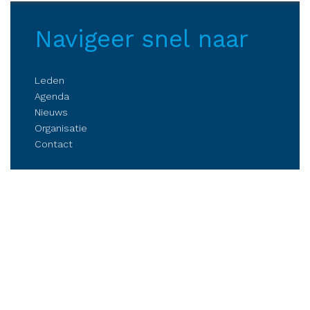
Navigeer snel naar
Leden
Agenda
Nieuws
Organisatie
Contact
Belangenbehartiging
Parkmanagement
Kennis delen
Netwerken
Business Club Steenwijkerland