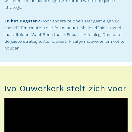
wikkelen. Focus aanbrengen. Zo komen we tot de juiste
strategie.
En het Oogsten?
Door anders te doen. Dat gaat eigenlijk
vanzelf. Tenminste als je focus houdt. Als jezelf niet teveel
laat afleiden. Want Resultaat = Focus – Afleiding. Dan helpt
de juiste strategie. Als houvast. Ik zal je motiveren om vol te
houden.
Ivo Ouwerkerk stelt zich voor