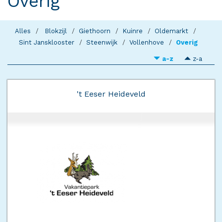
Overig
Alles
Blokzijl
Giethoorn
Kuinre
Oldemarkt
Sint Jansklooster
Steenwijk
Vollenhove
Overig
a-z
z-a
't Eeser Heideveld