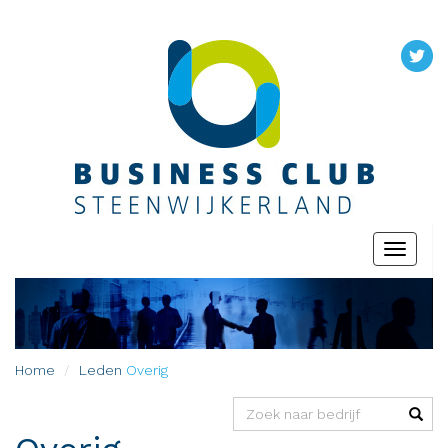
Toggle
navigati
Home
Leden
Overig
(success)