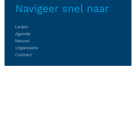
Navigeer snel naar
Leden
Agenda
Nieuws
Organisatie
Contact
Belangenbehartiging
Parkmanagement
Kennis delen
Netwerken
Business Club Steenwijkerland
Postbus 84, 8330 AB Steenwijk