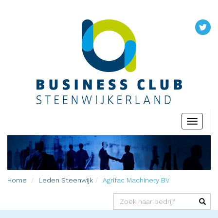
Toggle
navigati
Home
Leden
Steenwijk
Agrifac Machinery BV
(success)