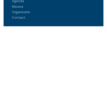
Agenda
Nieuws
Organisatie
Contact
Belangenbehartiging
Parkmanagement
Kennis delen
Netwerken
Business Club Steenwijkerland
Postbus 84, 8330 AB Steenwijk
Stationsplein 6, Steenwijk (op afspraak)
Tel.: (06) 21 81 11 41
info@bcsteenwijkerland.nl
RSS
|
Disclaimer
|
Cookie & Privacyverklaring
|