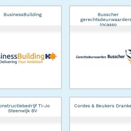
BusinessBuilding
Busscher
gerechtsdeurwaarder
Incasso
onstructiebedrijf Ti-Jo
Cordes & Beukers Drank
Steenwijk BV