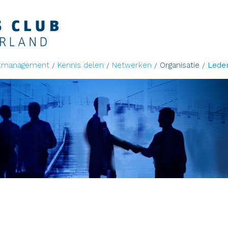
kmanagement
Kennis delen
Netwerken
Organisatie
Lede