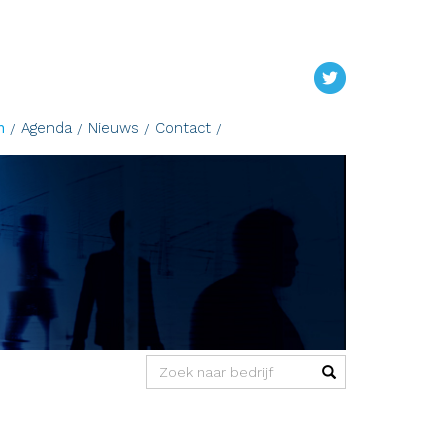
n
Agenda
Nieuws
Contact
(success)