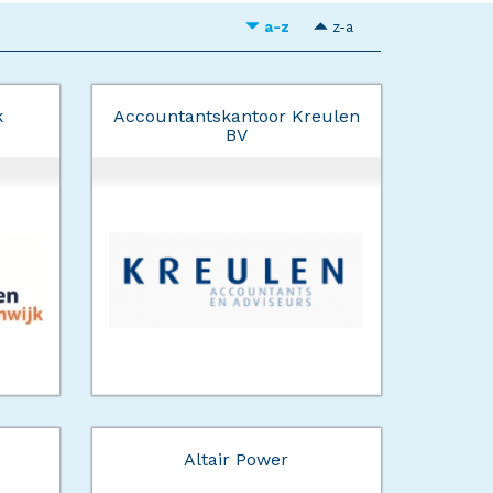
a-z
z-a
k
Accountantskantoor Kreulen
BV
Altair Power