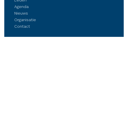
Leden
Agenda
Nieuws
Organisatie
Contact
Belangenbehartiging
Parkmanagement
Kennis delen
Netwerken
Business Club Steenwijkerland
Postbus 84, 8330 AB Steenwijk
Stationsplein 6, Steenwijk (op afspraak)
Tel.: (06) 21 81 11 41
info@bcsteenwijkerland.nl