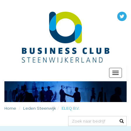
Toggle
navigati
Home
Leden
Steenwijk
ELEQ B.V.
(success)