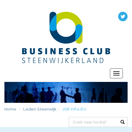
Toggle
navigati
Home
Leden
Steenwijk
JSB Infra B.V.
(success)