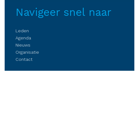
Navigeer snel naar
Leden
Agenda
Nieuws
Organisatie
Contact
Belangenbehartiging
Parkmanagement
Kennis delen
Netwerken
Business Club Steenwijkerland