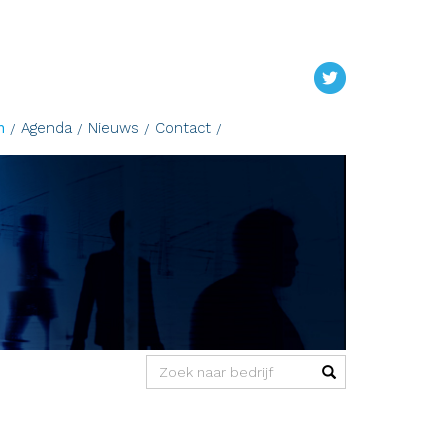
n
Agenda
Nieuws
Contact
(success)