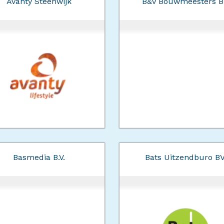
Avanty Steenwijk
B&V Bouwmeesters B
Basmedia B.V.
Bats Uitzendburo B