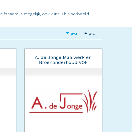
jfsnaam is mogelijk, ook kunt u bijvoorbeeld
a-z
z-a
A. de Jonge Maaiwerk en
Groenonderhoud VOF