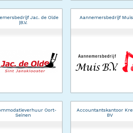
mersbedrijf Jac. de Olde
Aannemersbedrijf Muis
|B.V.
ommodatieverhuur Oort-
Accountantskantoor Kre
Seinen
BV