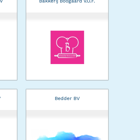
V
Bakkerij Boogaard V.O.F.
V
Bedder BV